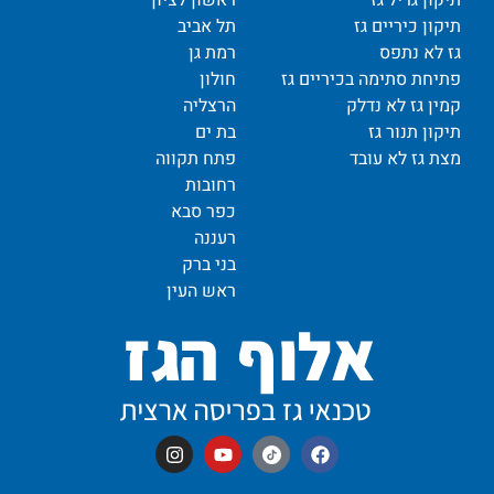
תיקון גריל גז
ראשון לציון
תיקון כיריים גז
תל אביב
גז לא נתפס
רמת גן
פתיחת סתימה בכיריים גז
חולון
קמין גז לא נדלק
הרצליה
תיקון תנור גז
בת ים
מצת גז לא עובד
פתח תקווה
רחובות
כפר סבא
רעננה
בני ברק
ראש העין